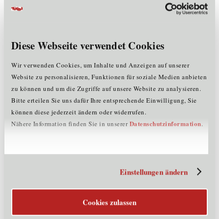
Finden Sie Unternehmen aus Tirol.
Diese Webseite verwendet Cookies
Mehr erfahren
Wir verwenden Cookies, um Inhalte und Anzeigen auf unserer
Shop-Tipp
Website zu personalisieren, Funktionen für soziale Medien anbieten
zu können und um die Zugriffe auf unsere Website zu analysieren.
Bitte erteilen Sie uns dafür Ihre entsprechende Einwilligung, Sie
können diese jederzeit ändern oder widerrufen.
Datenschutzinformation
Nähere Information finden Sie in unserer
.
Das Feuerhaus Rudolf Rohowsky e.U.
Die tollsten Griller
von Napoleon und Big Green Egg mit unserem neuen "…
Einstellungen ändern
Registrierung für Unternehmen
Cookies zulassen