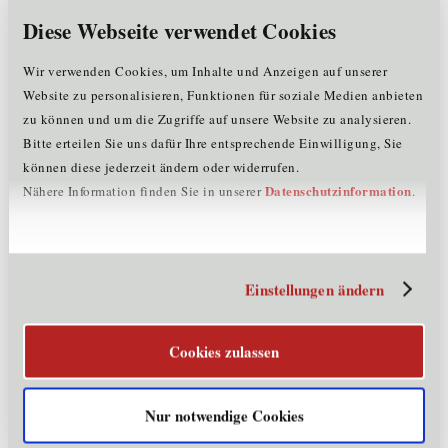
im Firmenbuch eingetragen. Die Standortagentur Tirol
Diese Webseite verwendet Cookies
GmbH ist kraft Bundesgesetzes, BGBl I Nr. 88/2018, in
die Rechtsstellung des öffentlich-rechtlichen Fonds
Wir verwenden Cookies, um Inhalte und Anzeigen auf unserer
Tiroler Zukunftsstiftung, LGBl Nr. 88/1997, eingetreten.
Website zu personalisieren, Funktionen für soziale Medien anbieten
zu können und um die Zugriffe auf unsere Website zu analysieren.
Haftungsausschluss
Bitte erteilen Sie uns dafür Ihre entsprechende Einwilligung, Sie
Für die Inhalte des jeweiligen Unternehmensprofils und
können diese jederzeit ändern oder widerrufen.
der angeführten Links ist der eintragende Unternehmer
Datenschutzinformation
Nähere Information finden Sie in unserer
.
selbst verantwortlich, die Standortagentur Tirol
übernimmt diesbezüglich keine Haftung.
Die Standortagentur Tirol informiert die Öffentlichkeit
über den Wissenschafts- und Wirtschaftsstandort Tirol
Einstellungen ändern
sowie verwandte Themen aus ihrem Aufgabenbereich.
Diese Homepage bietet insbesondere auch die
Cookies zulassen
Möglichkeit des Downloads seitens der Standortagentur
Tirol erstellten Unterlagen und verweist auf andere
elektronische Medien. Die Inhalte dieser Homepage
Nur notwendige Cookies
ersetzen nicht die persönliche Betreuung durch die