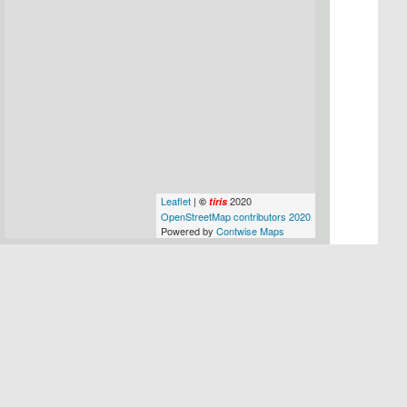
Leaflet
|
2020
©
tiris
OpenStreetMap contributors 2020
Powered by
Contwise Maps
Große Karte